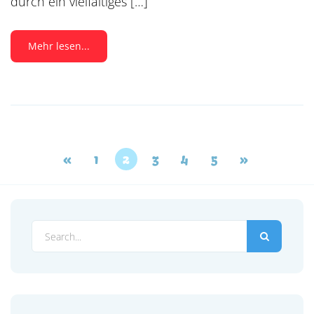
durch ein vielfältiges […]
Mehr lesen...
«
1
2
3
4
5
»